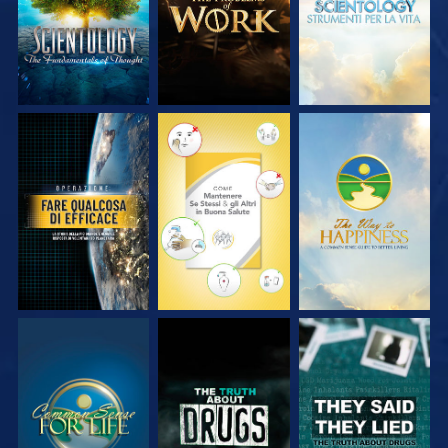
GUARDA
GUARDA
GUARDA
GUARDA
GUARDA
GUARDA