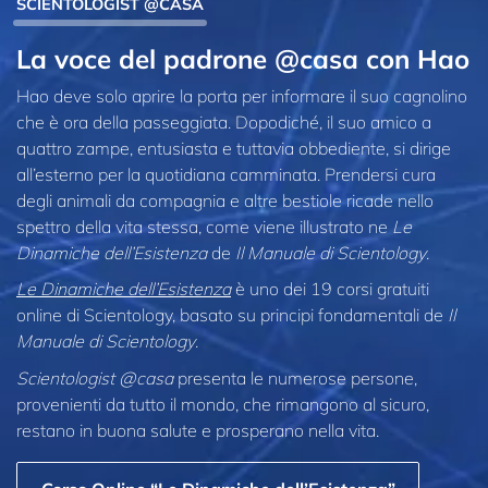
SCIENTOLOGIST @CASA
La voce del padrone @casa con Hao
Hao deve solo aprire la porta per informare il suo cagnolino
che è ora della passeggiata. Dopodiché, il suo amico a
quattro zampe, entusiasta e tuttavia obbediente, si dirige
all’esterno per la quotidiana camminata. Prendersi cura
degli animali da compagnia e altre bestiole ricade nello
spettro della vita stessa, come viene illustrato ne
Le
Dinamiche dell’Esistenza
de
Il Manuale di Scientology
.
Le Dinamiche dell’Esistenza
è uno dei 19 corsi gratuiti
online di Scientology, basato su principi fondamentali de
Il
Manuale di Scientology
.
Scientologist @casa
presenta le numerose persone,
provenienti da tutto il mondo, che rimangono al sicuro,
restano in buona salute e prosperano nella vita.