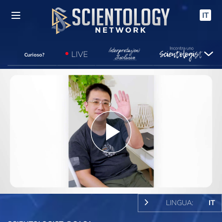
IT
LIVE
Curioso?
Play
Video
LINGUA:
IT