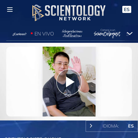
ES
EN VIVO
¿Curioso?
Play
Video
IDIOMA:
ES