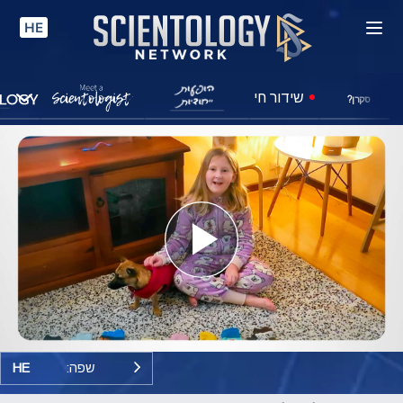
HE
שידור חי
סקרן?
Play
Video
שפה:
HE