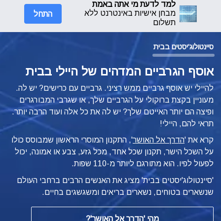
למד לדעת מי אתה באמת
התחל
מבחן אישיות באינטרנט ללא
תשלום
סיינטולוג'יסטים בבית
אוסף הגרביים המדהים של היילי בבית
להיילי יש אוסף גרביים ממש רציני. גרביים עם כרישים? יש לה.
מעוניין בקצת ברוקולי על הגרביים שלך, או שגרבי המבורגרים
ופיצה הם יותר האייטם שלך? יש לה את כל אלה ועוד הרבה יותר.
תראי להם, היילי!
קרא את '
הדרך אל האושר
', התקנון המוסרי הראשון שמבוסס כולו
על השכל הישר, תקנון שכל אחד, מכל גזע, צבע או אמונה, יכול
לפעול לפיו.
הוא מתורגם ליותר מ-110 שפות.
'סיינטולוג'יסטים בבית' מציג את האנשים הרבים ברחבי העולם
שנשארים בטוחים, נשארים בריאים ומשגשגים בחיים.
מהי
'הדרך אל האושר'?