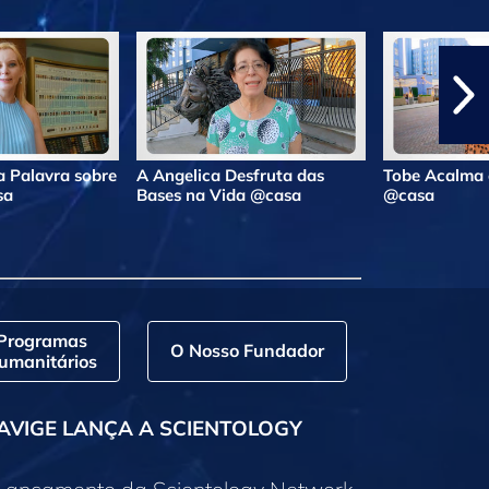
 Palavra sobre
A Angelica Desfruta das
Tobe Acalma 
sa
Bases na Vida @casa
@casa
Programas
O Nosso Fundador
umanitários
AVIGE LANÇA A SCIENTOLOGY