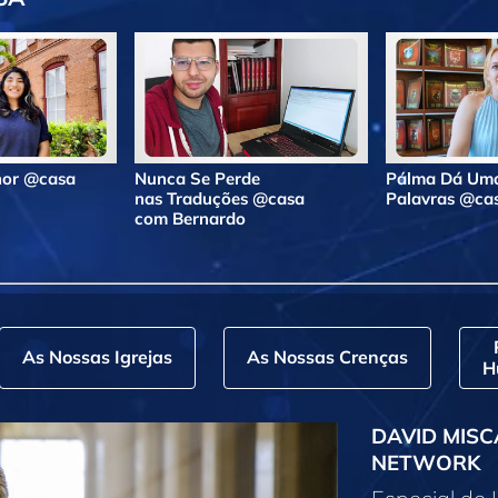
lhor @casa
Nunca Se Perde
Pálma Dá Uma
nas Traduções @casa
Palavras @ca
com Bernardo
As Nossas Igrejas
As Nossas Crenças
H
DAVID MISC
NETWORK