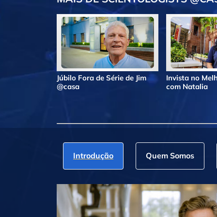
Júbilo Fora de Série de Jim
Invista no Me
@casa
com Natalia
Introdução
Quem Somos