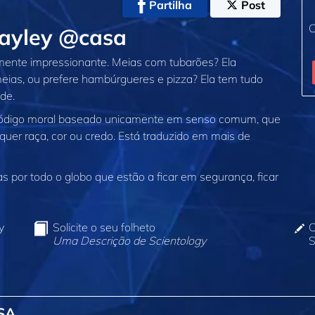
Partilha
Post
C
Hayley @casa
ente impressionante. Meias com tubarões? Ela
eias, ou prefere hambúrgueres e pizza? Ela tem tudo
de.
código moral baseado unicamente em senso comum, que
quer raça, cor ou credo. Está traduzido em mais de
 por todo o globo que estão a ficar em segurança, ficar
y
Solicite o seu folheto
C
Uma Descrição de Scientology
S
SA