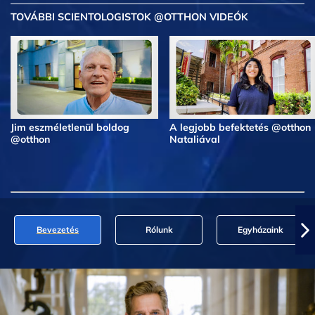
TOVÁBBI SCIENTOLOGISTOK @OTTHON VIDEÓK
Jim eszméletlenül boldog
A legjobb befektetés @otthon
@otthon
Nataliával
Bevezetés
Rólunk
Egyházaink