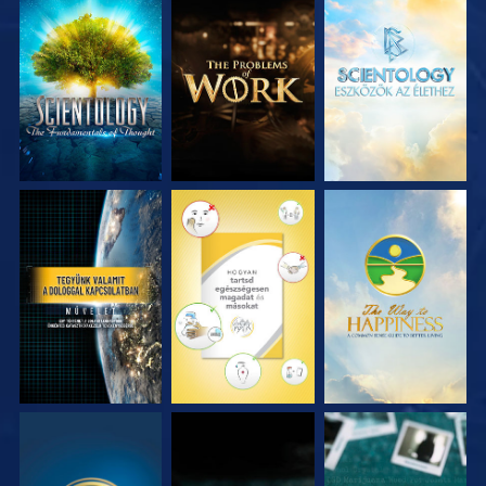
A SOROZAT
A SOROZAT
A SOROZAT
RÉSZEI
RÉSZEI
RÉSZEI
MŰSORNÉZÉS
MŰSORNÉZÉS
MŰSORNÉZÉS
MŰSORNÉZÉS
MŰSORNÉZÉS
MŰSORNÉZÉS