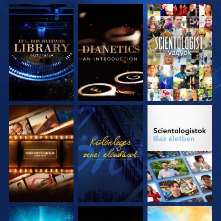
A SOROZAT
A SOROZAT
MŰSORNÉZÉS
RÉSZEI
RÉSZEI
A SOROZAT
MŰSORNÉZÉS
A SOROZAT
RÉSZEI
RÉSZEI