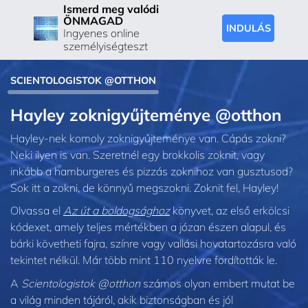
Ismerd meg valódi
ÖNMAGAD
INDULÁS
Ingyenes online
személyiségteszt
SCIENTOLOGISTOK @OTTHON
Hayley zoknigyűjteménye @otthon
Hayley-nek komoly zoknigyűjteménye van. Cápás zokni?
Neki ilyen is van. Szeretnél egy brokkolis zoknit, vagy
inkább a hamburgeres és pizzás zoknihoz van gusztusod?
Sok itt a zokni, de könnyű megszokni. Zoknit fel, Hayley!
Olvassa el
Az út a boldogsághoz
könyvet, az első erkölcsi
kódexet, amely teljes mértékben a józan észen alapul, és
bárki követheti fajra, színre vagy vallási hovatartozásra való
tekintet nélkül. Már több mint 110 nyelvre fordították le.
A
Scientologistok @otthon
számos olyan embert mutat be
a világ minden tájáról, akik biztonságban és jól