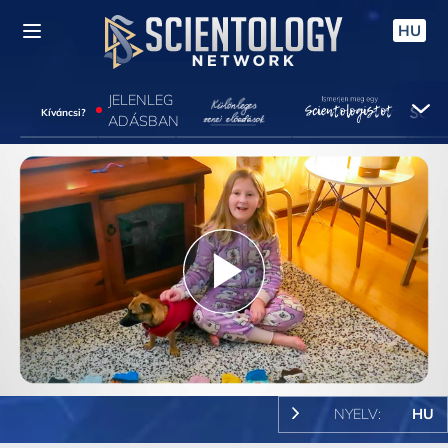
HU
JELENLEG
Kíváncsi?
ADÁSBAN
Play
Video
NYELV:
HU