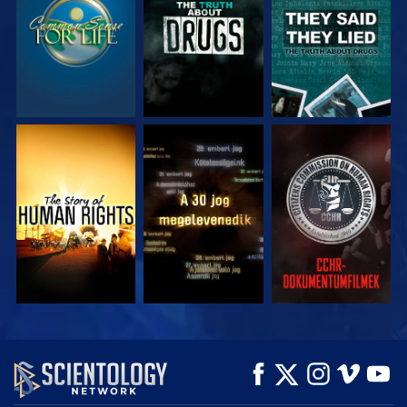
MŰSORNÉZÉS
MŰSORNÉZÉS
MŰSORNÉZÉS
MŰSORNÉZÉS
MŰSORNÉZÉS
A SOROZAT
RÉSZEI