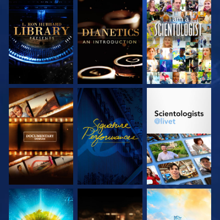
UTFORSKA
UTFORSKA
TITTA
SERIEN
SERIEN
UTFORSKA
TITTA
UTFORSKA
SERIEN
SERIEN