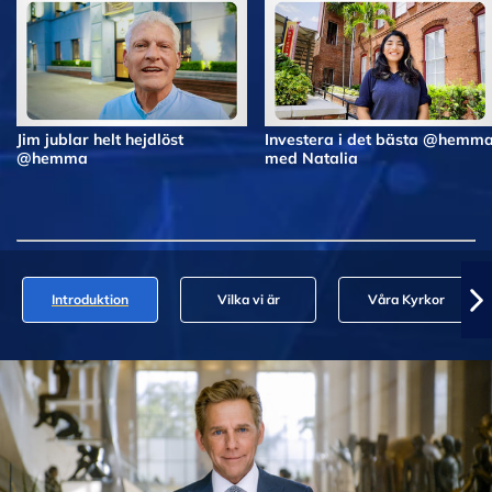
Jim jublar helt hejdlöst
Investera i det bästa @hemm
@hemma
med Natalia
Introduktion
Vilka vi är
Våra Kyrkor