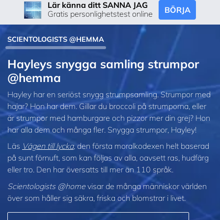
Lär känna ditt SANNA JAG
BÖRJA
Gratis personlighetstest online
SCIENTOLOGISTS @HEMMA
Hayleys snygga samling strumpor
@hemma
Hayley har en seriöst snygg strumpsamling. Strumpor med
hajar? Hon har dem. Gillar du broccoli på strumporna, eller
är strumpor med hamburgare och pizzor mer din grej? Hon
har alla dem och många fler. Snygga strumpor, Hayley!
Läs
Vägen till lycka
, den första moralkodexen helt baserad
på sunt förnuft, som kan följas av alla, oavsett ras, hudfärg
eller tro. Den har översatts till mer än 110 språk.
Scientologists @home
visar de många människor världen
över som håller sig säkra, friska och blomstrar i livet.