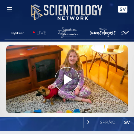
SV
LIVE
Nyfiken?
Play
Video
SPRÅK:
SV