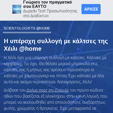
Γνώρισε τον πραγματικό
σου ΕΑΥΤΟ
ΑΡΧΙΣΕ
Δωρεάν Τεστ Προσωπικότητας
στο Διαδίκτυο
SCIENTOLOGISTS @HOME
Η υπέροχη συλλογή με κάλτσες της
Χέιλι @home
Η Χέιλι έχει μια υπέροχη συλλογή με κάλτσες. Κάλτσες με
καρχαρίες; Τις έχει. Θα θέλατε μερικά μπρόκολα στις
κάλτσες σας ή μήπως σας αρέσουν περισσότερο οι
κάλτσες με χάμπουργκερ και πίτσα; Έχει κάλτσες με όλα
αυτά και ακόμα περισσότερα. Καλοφόρετες, Χέιλι!
Διάβασε τον
Δρόμο προς την Ευτυχία
, τον πρώτο κώδικα
ηθών που βασίζεται εξ ολοκλήρου στην κοινή λογική, που
μπορεί να ακολουθηθεί από οποιονδήποτε, ανεξαρτήτως
φυλής, χρώματος ή θρησκείας. Έχει μεταφραστεί σε