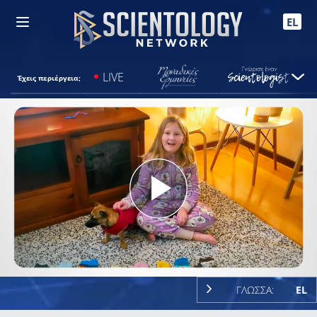
EL
LIVE
Έχεις περιέργεια;
Play
Video
ΓΛΩΣΣΑ:
EL