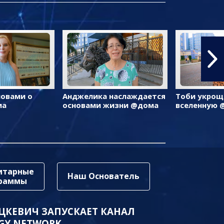
ловами о
Анджелика наслаждается
Тоби укрощ
ма
основами жизни @дома
вселенную 
итарные
Наш Основатель
граммы
ЦКЕВИЧ ЗАПУСКАЕТ КАНАЛ
GY NETWORK