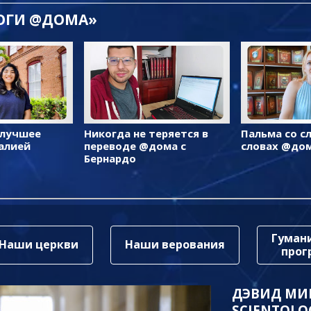
ЛОГИ @ДОМА»
 лучшее
Никогда не теряется в
Пальма со с
алией
переводе @дома с
словах @до
Бернардо
Гуман
Наши церкви
Наши верования
про
ДЭВИД МИ
SCIENTOLO