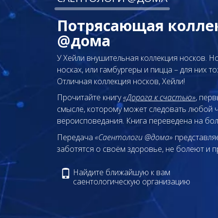
Потрясающая колле
@дома
У Хейли внушительная коллекция носков. Но
носках, или гамбургеры и пицца – для них то
Отличная коллекция носков, Хейли!
Прочитайте книгу
«Дорога к счастью»
, пер
смысле, которому может следовать любой ч
вероисповедания. Книга переведена на бол
Передача
«Саентологи @дома»
представляе
заботятся о своём здоровье, не болеют и п
Найдите ближайшую к вам
саентологическую организацию