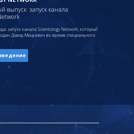
 выпуск: запуск канала
Network
да: запуск канала Scientology Network, который
подин Дэвид Мицкевич во время специального
зведение