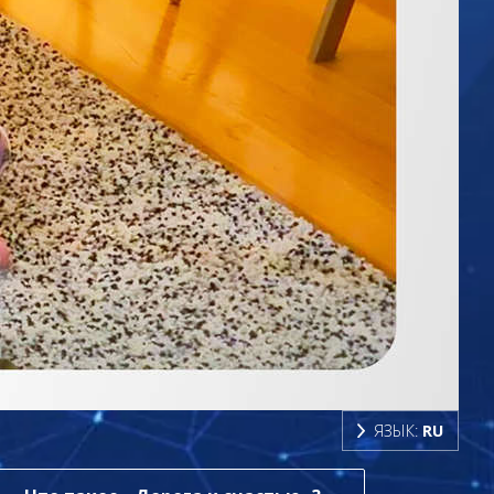
ЯЗЫК:
RU