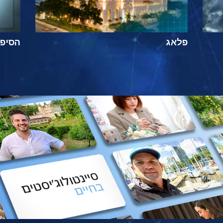
פלאג
הסיפור ה