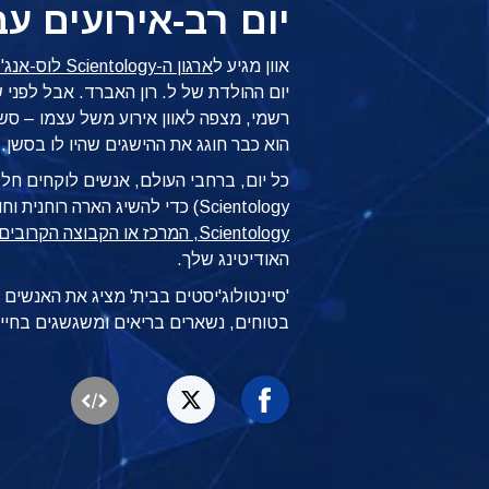
יום רב-אירועים עב
אוון מגיע ל
ארגון ה-Scientology לוס-אנג'לס
יום ההולדת של ל. רון האברד. אבל לפני 
רשמי, מצפה לאוון אירוע משל עצמו –
סשן 
הוא כבר חוגג את ההישגים שהיו לו בסשן.
כל יום, ברחבי העולם, אנשים לוקחים חל
Scientology) כדי להשיג הארה רוחנית וחופש.
Scientology, המרכז או הקבוצה הקרובים אליך
האודיטינג שלך.
'סיינטולוג'יסטים בבית' מציג את האנשי
בטוחים, נשארים בריאים ומשגשגים בחיי