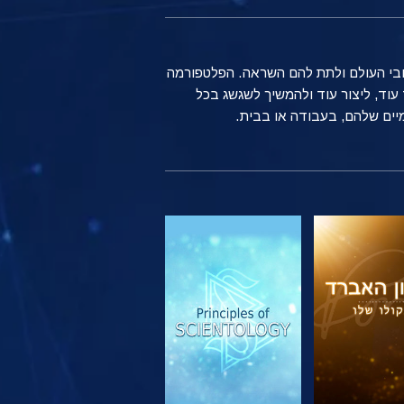
ברחבי העולם ולתת להם השראה. הפלטפורמה
שים רגילים ברחבי העולם משתמשים בטכנולוגיה של Scientology כדי ללמוד עוד, ליצור עוד ולהמשיך לשגשג בכל