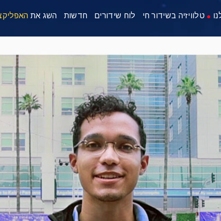
נו
טלוויזיה בשידור חי
לוח שידורים
חדשות
השג את
האפליקצ