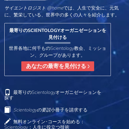
サイエントロジスト @home
では、人生で安全に、元気
に、繁栄している、世界中の多くの人々を紹介します。
最寄りのSCIENTOLOGYオーガニゼーションを
見付ける
世界各地に何千ものScientology教会、ミッショ
ン、グループがあります。
あなたの最寄を見付ける
最寄りのScientologyオーガニゼーションを
探す
Scientologyの要説
小冊子を請求する
無料オンライン･コースを始める：
Scientology：人生に役立つ技術