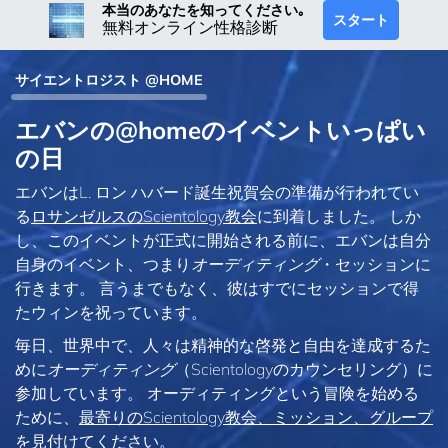
本当のあなたを知ってください｡
スタート
無料オンライン性格診断
サイエントロジスト @HOME
エバンの@homeのイベントいっぱい
の日
エバンはL. ロン ハバード誕生祝賀会の準備が行われてい
る
ロサンゼルスのScientology教会
に到着しました。 しか
し、このイベントが正式に開始される前に、エバンは自分
自身のイベント、つまり
オーディティング
・セッションに
行きます。 言うまでもなく、彼はすでにセッションで得
たウィンを祝っています。
毎日、世界中で、人々は精神的な啓発と自由を達成するた
めに
オーディティング
（Scientologyのカウンセリング）に
参加しています。 オーディティングという冒険を始める
ために、
最寄りのScientology教会、ミッション、グループ
を見付けてください
。