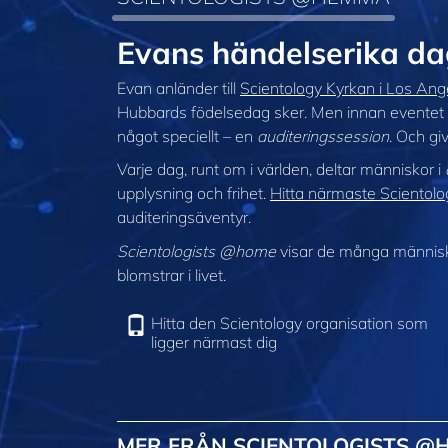
Evans händelserika 
Evan anländer till
Scientology Kyrkan i Los Ang
Hubbards födelsedag sker. Men innan eventet o
något speciellt – en
auditeringssession
. Och gi
Varje dag, runt om i världen, deltar människor i
upplysning och frihet.
Hitta närmaste Scientolog
auditeringsäventyr.
Scientologists @home
visar de många människor
blomstrar i livet.
Hitta den Scientology organisation som
ligger närmast dig
MER FRÅN SCIENTOLOGISTS @