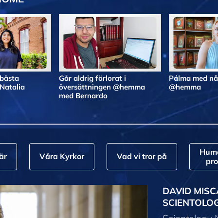
 bästa
Går aldrig förlorat i
Pálma med nå
atalia
översättningen @hemma
@hemma
med Bernardo
Huma
är
Våra Kyrkor
Vad vi tror på
pr
DAVID MISC
SCIENTOLO