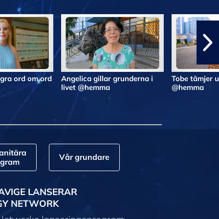
gra ord om ord
Angelica gillar grunderna i
Tobe tämjer 
livet @hemma
@hemma
nitära
Vår grundare
ogram
AVIGE LANSERAR
GY NETWORK