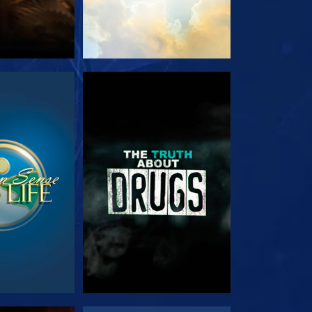
TA
TITTA