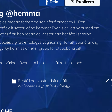
Dela
Publicera
dag @hemma
eles
medan förberedelser inför firandet av L. Ron
fficiellt sätter igång kommer Evan själv att vara med om
vetvis firar han redan de vinster han har fått i session.
auditering
(Scientologys vägledning) för att uppnå andlig
y Kyrka, mission eller grupp
för att påbörja ditt
 världen över som håller sig säkra, friska och
Beställ det kostnadsfria häftet
En beskrivning av Scientology
HOME