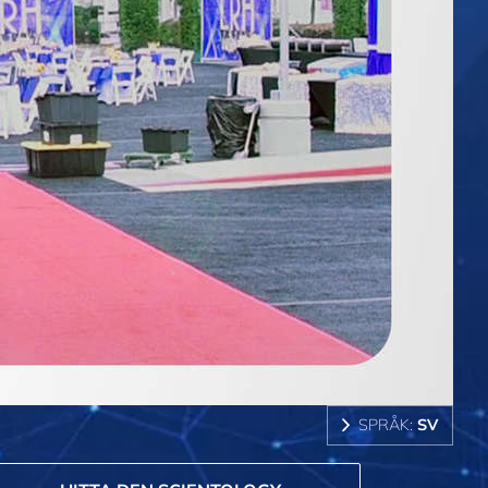
SPRÅK:
SV