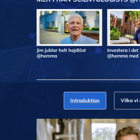
Jim jublar helt hejdlöst
Investera i det
@hemma
@hemma med N
Introduktion
Vilka vi 