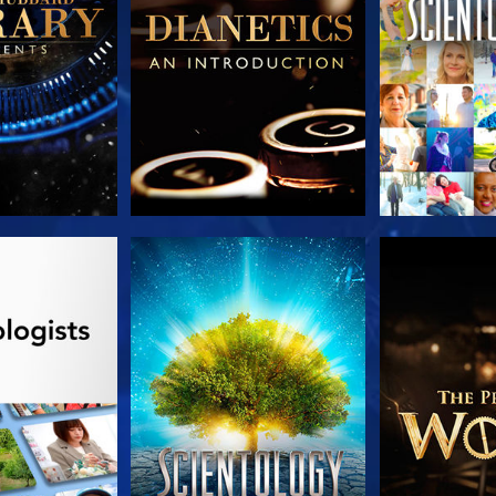
 SERIEN
TITTA
UTFORSKA