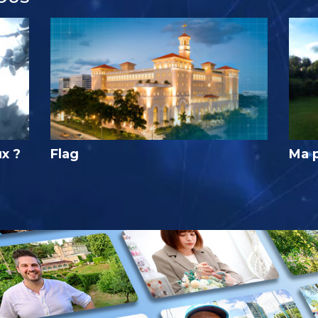
ux ?
Flag
Ma 