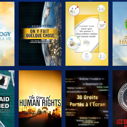
ER
DÉCOUVRIR LES
DÉCOUVRIR LES
DÉC
SÉRIES
SÉRIES
ER
REGARDER
REGARDER
R