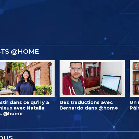
ISTS @HOME
stir dans ce qu’il y a
Des traductions avec
Un 
ieux avec Natalia
Bernardo dans @home
Pá
s @home
OUS