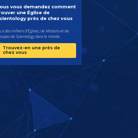
ous vous demandez comment
rouver une Église de
cientology près de chez vous
 y a des milliers d’Églises, de Missions et de
roupes de Scientology dans le monde.
Trouvez-en une près de
chez vous