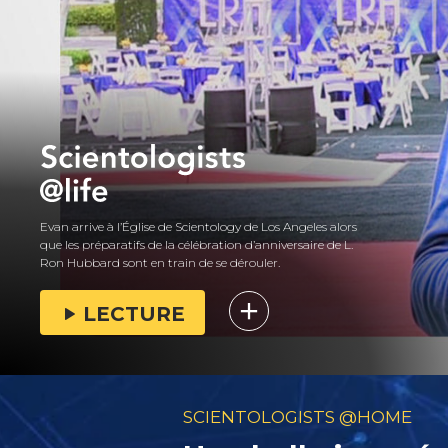
Evan arrive à l’Église de Scientology de Los Angeles alors
que les préparatifs de la célébration d’anniversaire de L.
Ron Hubbard sont en train de se dérouler.
LECTURE
SCIENTOLOGISTS @HOME