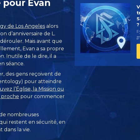
e pour Evan
V
t
S
?
logy de Los Angeles
alors
Il
ion d’anniversaire de L.
g
 dérouler. Mais avant que
llement, Evan a sa propre
on
. Inutile de le dire, il a
 en séance.
r, des gens reçoivent de
cientology) pour atteindre
uvez l’Église, la Mission ou
s proche
pour commencer
 de nombreuses
ui restent en sécurité, en
 dans la vie.