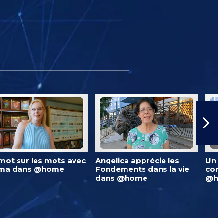
mot sur les mots avec
Angelica apprécie les
Un 
lma dans @home
Fondements dans la vie
co
dans @home
@h