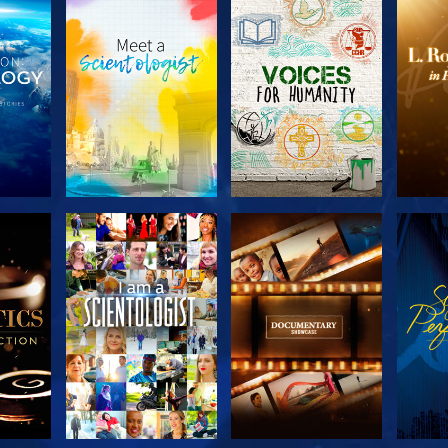
 LES
DÉCOUVRIR LES
DÉCOUVRIR LES
DÉC
S
SÉRIES
SÉRIES