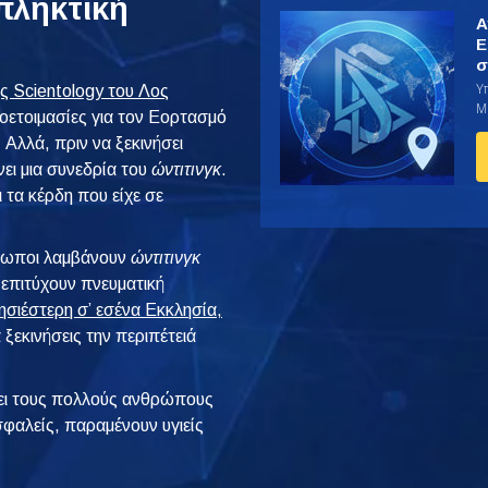
κπληκτική
Α
Ε
σ
Υ
ς Scientology του Λος
Μί
οετοιμασίες για τον Εορτασμό
Αλλά, πριν να ξεκινήσει
ει μια συνεδρία του
ώντιτινγκ
.
ι τα κέρδη που είχε σε
θρωποι λαμβάνουν
ώντιτινγκ
 επιτύχουν πνευματική
ησιέστερη σ’ εσένα Εκκλησία,
 ξεκινήσεις την περιπέτειά
ι τους πολλούς ανθρώπους
φαλείς, παραμένουν υγιείς