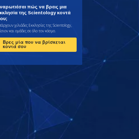
ναρωτιέσαι πώς να βρεις μια
κκλησία της Scientology κοντά
ου;
πάρχουν χιλιάδες Εκκλησίες της Scientology,
σιον και ομάδες σε όλο τον κόσμο.
Βρες μία που να βρίσκεται
κοντά σου