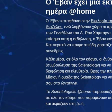
Ο Έβαν έχει μια ε
ημέρα @home
Ο Έβαν καταφθάνει στην
Εκκλησία τη
Άντζελες
, ενώ λαμβάνουν χώρα οι πρ
των Γενεθλίων του Λ. Ρον Χάμπαρντ. 
επίσημα αυτή η εκδήλωση, ο Έβαν κάν
Και περιττό να πούμε ότι ήδη γιορτάζε
συνεδρίες.
Κάθε μέρα, σε όλο τον κόσμο, οι άν
(συμβούλευση της Scientology) για να
διαφώτιση και ελευθερία.
Βρες την πλ
Μίσιον ή ομάδα της Scientology
για να
σου στο ώντιτινγκ.
To
Scientologists @home
παρουσιάζε
σε όλο τον κόσμο που παραμένουν ασ
και ακμάζουν στη ζωή.