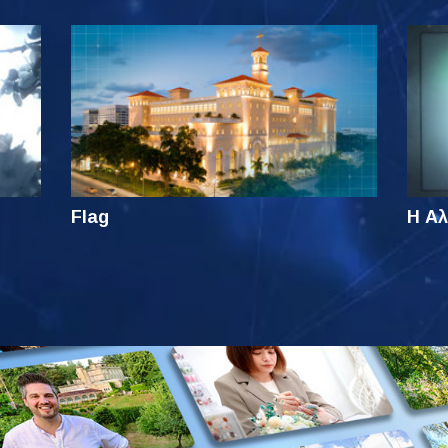
Flag
Η Αλ