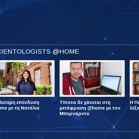
SCIENTOLOGISTS @HOME
λύτερη επένδυση
Τίποτα δε χάνεται στη
Η Πά
e με τη Νατάλια
μετάφραση @home με τον
λέξ
Μπερνάρντο