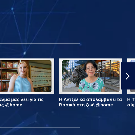
λμα μάς λέει για τις
Η Αντζέλικα απολαμβάνει τα
Η Τ
εις @home
Βασικά στη ζωή @home
σύ