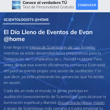
Conoce al verdadero TÚ
COMENZAR
Test de Personalidad Gratuito
SCIENTOLOGISTS @HOME
El Día Lleno de Eventos de Evan
@home
Evan llega a la
Iglesia de Scientology de Los Ángeles
mientras se están desarrollando los preparativos para la
Celebración del Cumpleaños de L. Ronald Hubbard. Pero
antes de que ese evento oficialmente comience Evan está
ahí para un evento propio: una sesión de
auditación
. Y ni
que decir, ya está celebrando las ganancias que ha tenido
en sesión.
Cada día, en todo el mundo, la gente participa en
auditación
(asesoramiento de Scientology) para alcanzar la
iluminación espiritual y libertad.
Encuentra la Iglesia, misión
o grupo de Scientology más cercano a ti
para empezar tu