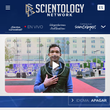
ES
EN VIVO
¿Sientes
curiosidad?
Play
Video
IDIOMA:
APAGAR