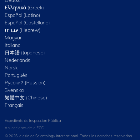
Deutsch
Ελληνικά (Greek)
Español (Latino)
Español (Castellano)
Magyar
Italiano
日本語 (Japanese)
Nederlands
Norsk
Português
Русский (Russian)
Svenska
繁體中文 (Chinese)
Français
Expediente de Inspección Pública
Aplicaciones de la FCC
© 2026 Iglesia de Scientology Internacional. Todos los derechos reservados.