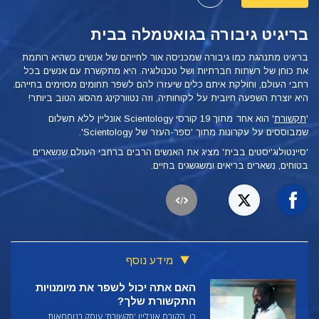
בריגיט גיבורה בגואטמלה בבית
בריגיט מתנהגת כמו גיבורה שמכניסה אור לחייהם של אנשים כשהיא רותמת
את כוחן של רשתות חברתיות ושל טכנולוגיה. היא מתקשרת עם אנשים בכל
רחבי העולם, וחולקת איתם כלים שיעזרו להם לשפר תחומים מסוימים בחייהם.
היא יוצרת השפעה חיובית על לקוחותיה, וזה נטוורקינג מהסוג הטוב ביותר!
'
תקשורת
'
הוא אחד מתוך 19 קורסי Scientology אונליין ללא תשלום
שמבוססים על עקרונות מתוך 'ספר-העזר של Scientology'.
'סיינטולוג'יסטים בבית' מציג את האנשים הרבים ברחבי העולם שנשארים
בטוחים, נשארים בריאים ומשגשגים בחיים.
מידע נוסף
האם אתה יכול לשפר את מיומנויות
התקשורת שלך?
כן, הקורס אונליין 'תקשורת' עוסק בנוסחאות