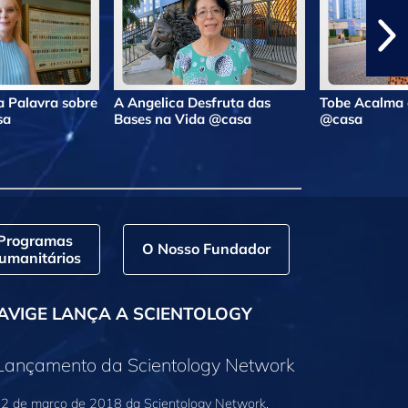
 Palavra sobre
A Angelica Desfruta das
Tobe Acalma 
sa
Bases na Vida @casa
@casa
Programas
O Nosso Fundador
umanitários
AVIGE LANÇA A SCIENTOLOGY
 Lançamento da Scientology Network
2 de março de 2018 da Scientology Network,