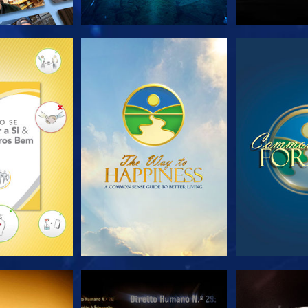
A SÉRIE
VEJA
VE
JA
VEJA
VE