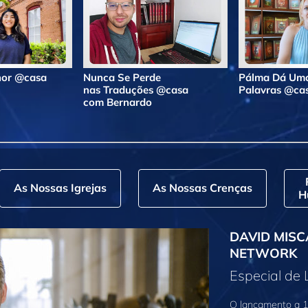
lhor @casa
Nunca Se Perde
Pálma Dá Uma
nas Traduções @casa
Palavras @ca
com Bernardo
As Nossas Igrejas
As Nossas Crenças
H
DAVID MISC
NETWORK
Especial de
O lançamento a 1