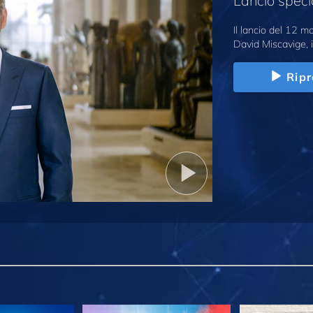
Lancio speci
Il lancio del 12 
David Miscavige, i
Ripr