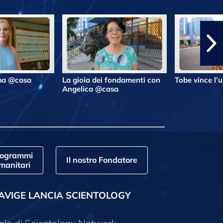
lma @casa
La gioia dei fondamenti con
Tobe vince l’
Angelica @casa
rogrammi
Il nostro Fondatore
manitari
AVIGE LANCIA SCIENTOLOGY