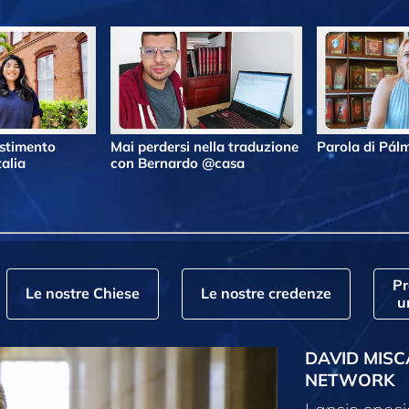
estimento
Mai perdersi nella traduzione
Parola di Pá
alia
con Bernardo @casa
P
Le nostre Chiese
Le nostre credenze
u
DAVID MISC
NETWORK