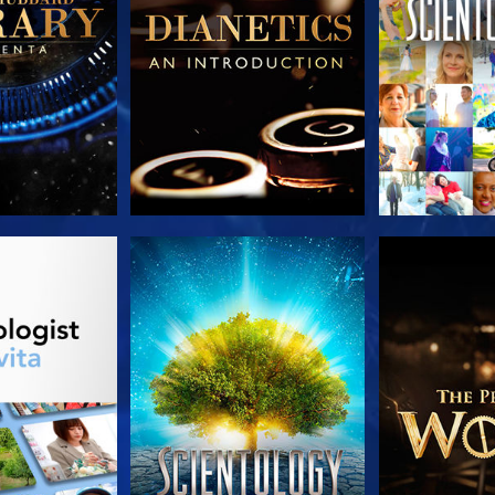
LE SERIE
GUARDA
ESPLORA 