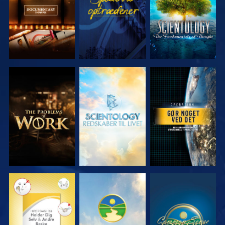
UDFORSK
UDFORSK
SE
SERIEN
SERIEN
SE
SE
SE