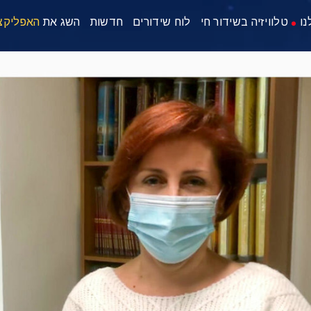
נו
טלוויזיה בשידור חי
לוח שידורים
חדשות
השג את
האפליקצ