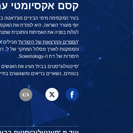
קסם אקסיומטי עם
בעיר המקסימה מימי הביניים מצ'ראטה בא
לגלות בפניה את האמיתות והתוכנית שמנחו
'
הספרים וההרצאות של היסודות
' מכילים א
והמסקנות לאורך מסלול המחקר של ל. רון
היסודות של דת ה-Scientology.
'סיינטולוג'יסטים בבית' מציג את האנשי
בטוחים, נשארים בריאים ומשגשגים בחיי
עוד מ-'סיינטולוג'יסטים בבית