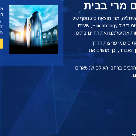
 מרי בבית
מה
הי
יטליה, מרי מוצאת סוג נוסף של
'הס
יופי מעורר השראה. היא לומדת את האקסיומות של Scientology, שעזרו
מה
gy.
ת את עולמנו ואת החיים בתוכו.
ת סיכומי פריצות הדרך
 האברד, וכך מהווים את
ם הרבים ברחבי העולם שנשארים
ם.
'