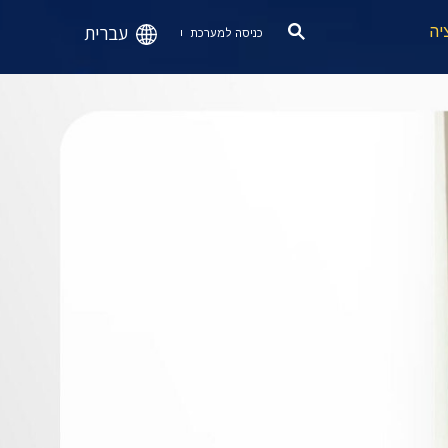
עברית
יה
כניסה למערכת