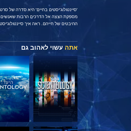
'סיינטולוג'יסטים בחיים' היא סדרה של סר
ההיבטים של חייהם. ראה איך סיינטולוג'יסטים מיישמים עקרונות של Scientology כל יום, בי
אתה
עשוי לאהוב גם