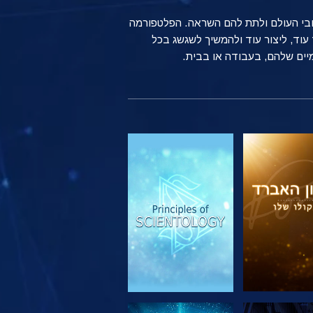
ברחבי העולם ולתת להם השראה. הפלטפורמה
שים רגילים ברחבי העולם משתמשים בטכנולוגיה של Scientology כדי ללמוד עוד, ליצור עוד ולהמשיך לשגשג בכל