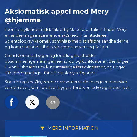
Aksiomatisk appel med Mery
@hjemme
I den fortryllende middelalderby Macerata, Italien, finder Mery
en anden slags inspirerende skønhed. Hun studerer
Scientologys Aksiomer, som hjalp med at afsløre sandhederne
og konstruktionen til at styre vores univers og liv i det.
Grundstenenes bøger og foredrag
indeholder
opsummeringerne af gennembrud og konklusioner, der følger
L. Ron Hubbards udviklingsmæssige forskningsspor, og udgør
således grundlaget for Scientology religionen.
Scientologister @hjemme
præsenterer de mange mennesker
verden over, som forbliver trygge, forbliver raske og trives i livet.
MERE INFORMATION