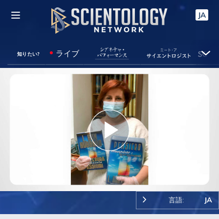
JA
ライブ
知りたい?
Play
Video
言語:
JA