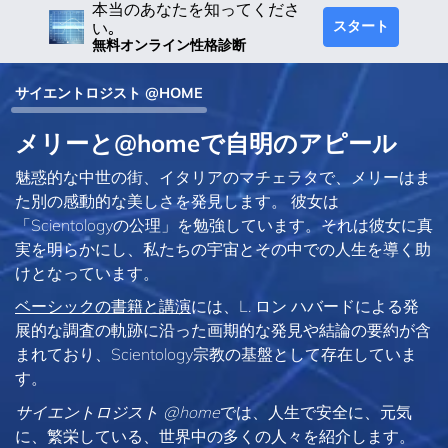
本当のあなたを知ってくださ
スタート
い｡
無料オンライン性格診断
サイエントロジスト @HOME
メリーと@homeで自明のアピール
魅惑的な中世の街、イタリアのマチェラタで、メリーはま
た別の感動的な美しさを発見します。 彼女は
「Scientologyの公理」を勉強しています。それは彼女に真
実を明らかにし、私たちの宇宙とその中での人生を導く助
けとなっています。
ベーシックの書籍と講演
には、L. ロン ハバードによる発
展的な調査の軌跡に沿った画期的な発見や結論の要約が含
まれており、Scientology宗教の基盤として存在していま
す。
サイエントロジスト @home
では、人生で安全に、元気
に、繁栄している、世界中の多くの人々を紹介します。