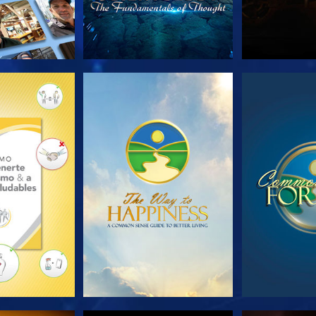
AS SERIES
VE
V