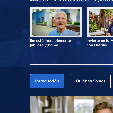
Jim está Increíblemente
Invierte en lo
Jubiloso @home
con Natalia
Introducción
Quiénes Somos