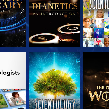
AS SERIES
VE
EXPLORA L