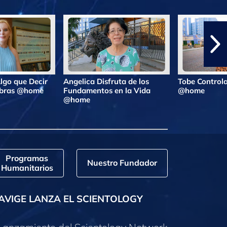
lgo que Decir
Angelica Disfruta de los
Tobe Controla
labras @home
Fundamentos en la Vida
@home
@home
Programas
Nuestro Fundador
Humanitarios
AVIGE LANZA EL SCIENTOLOGY