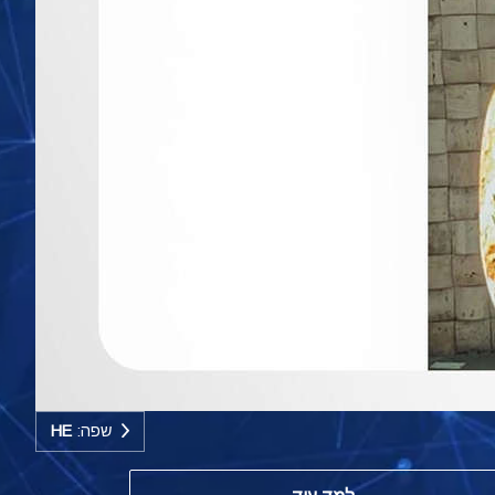
שפה:
HE