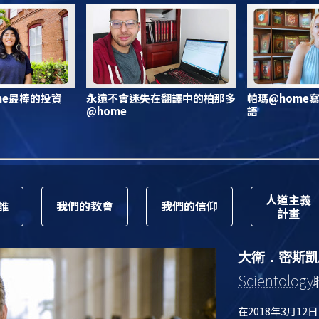
me最棒的投資
永遠不會迷失在翻譯中的柏那多
帕瑪@home
@home
語
人道主義
誰
我們的教會
我們的信仰
計畫
大衛．密斯凱
Scientology
在2018年3月12