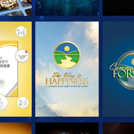
列節目
觀看
觀