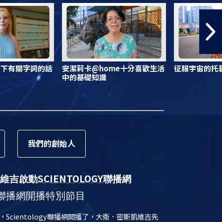
寫下有關字詞的話
安潔莉卡@home十分喜歡生活
征服宇宙的托碧
中的基礎知識
我們的
創始人
SCIENTOLOGY
維吉啟動
聯播網
聯播網開播特別節目
日，Scientology聯播網開播了，大衛．密斯凱維吉先