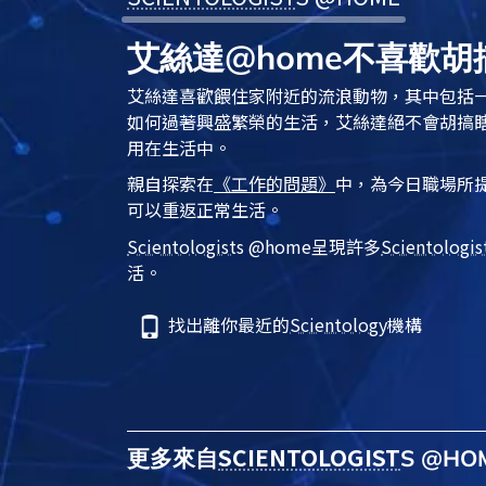
艾絲達@home不喜歡胡
艾絲達喜歡餵住家附近的流浪動物，其中包括
如何過著興盛繁榮的生活，艾絲達絕不會胡搞
用在生活中。
親自探索在
《工作的問題》
中，為今日職場所
可以重返正常生活。
Scientologist
s @home
呈現許多
Scientologis
活。
找出離你最近的
Scientology
機構
SCIENTOLOGIST
更多來自
S @H