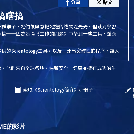
分享
貼文
搞瞎搞
一群猴子，牠們很樂意把她送的禮物吃光光。但談到學習
瞎搞──因為她從
《工作的問題》
中學到一些工具，並應
提供的
Scientology
工具，以及一連串突破性的程序，讓人
t
，他們來自全球各地，過著安全、健康並擁有成功的生
索取《
Scientology
簡介》小冊子
OME的影片