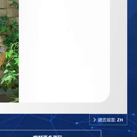
語言設定:
ZH