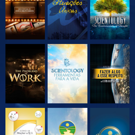
SÉRIE
SÉRIE
EXPLORAR A
EXPLORAR A
VER
SÉRIE
SÉRIE
VER
VER
VER