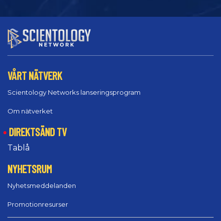
VÅRT NÄTVERK
Scientology Networks lanseringsprogram
Om nätverket
DIREKTSÄND TV
Tablå
NYHETSRUM
Nyhetsmeddelanden
Promotionresurser