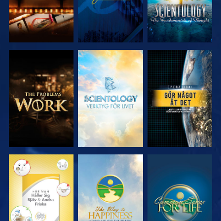
UTFORSKA
UTFORSKA
TITTA
SERIEN
SERIEN
TITTA
TITTA
TITTA