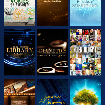
UTFORSKA
UTFORSKA
TITTA
SERIEN
SERIEN
UTFORSKA
TITTA
UTFORSKA
SERIEN
SERIEN