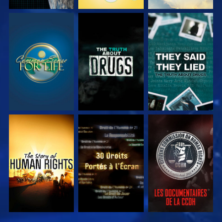
REGARDER
REGARDER
REGARDER
REGARDER
REGARDER
REGARDER