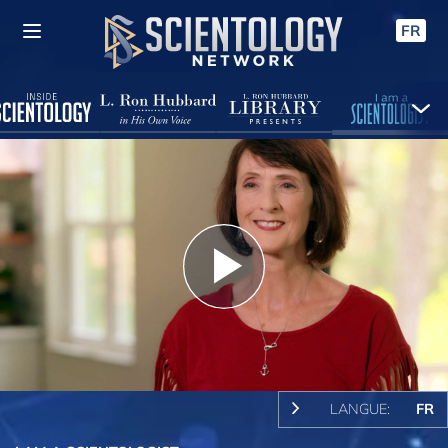
FR
Play
Video
LANGUE:
FR