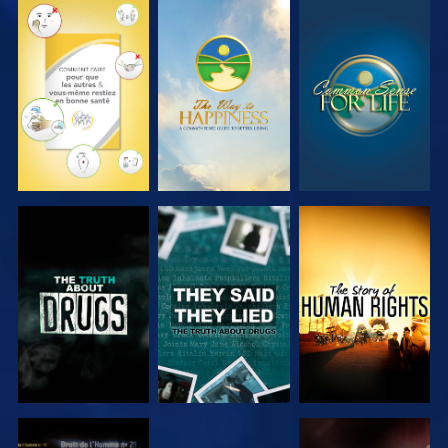
REGARDER
REGARDER
REGARDER
REGARDER
REGARDER
REGARDER