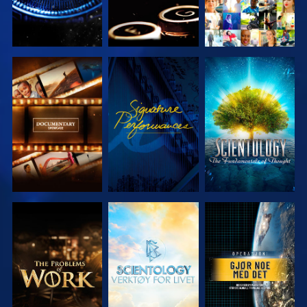
UTFORSK
SE
UTFORSK
SERIEN
SERIEN
UTFORSK
UTFORSK
SE
SERIEN
SERIEN