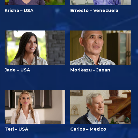
Krisha – USA
Ernesto – Venezuela
Jade – USA
Morikazu – Japan
Teri – USA
Carlos – Mexico