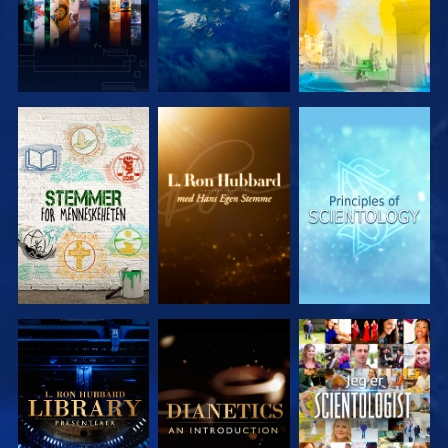
UTFORSK
UTFORSK
UTFORSK
SERIEN
SERIEN
SERIEN
UTFORSK
UTFORSK
SE
SERIEN
SERIEN