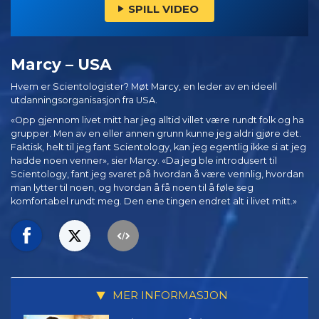
SPILL VIDEO
Marcy – USA
Hvem er Scientologister? Møt Marcy, en leder av en ideell
utdanningsorganisasjon fra USA.
«Opp gjennom livet mitt har jeg alltid villet være rundt folk og ha
grupper. Men av en eller annen grunn kunne jeg aldri gjøre det.
Faktisk, helt til jeg fant Scientology, kan jeg egentlig ikke si at jeg
hadde noen venner», sier Marcy. «Da jeg ble introdusert til
Scientology, fant jeg svaret på hvordan å være vennlig, hvordan
man lytter til noen, og hvordan å få noen til å føle seg
komfortabel rundt meg. Den ene tingen endret alt i livet mitt.»
MER INFORMASJON