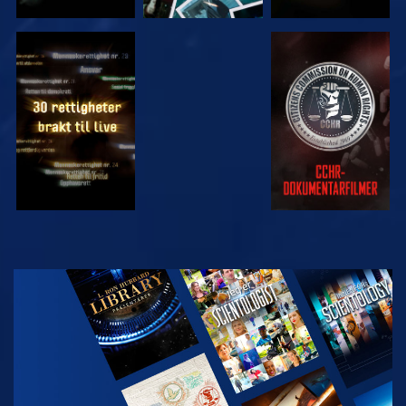
SE
SE
SE
SE
UTFORSK
SERIEN