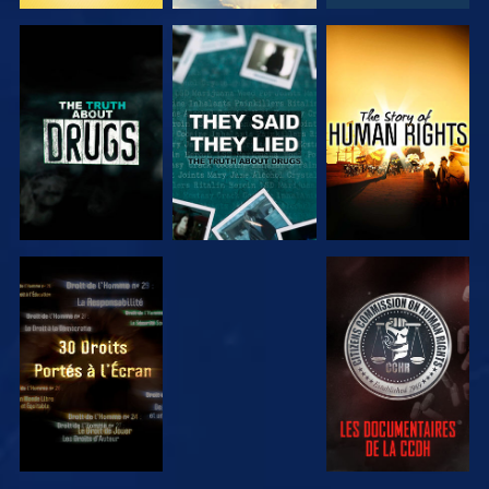
REGARDER
REGARDER
REGARDER
REGARDER
REGARDER
REGARDER