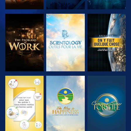
DÉCOUVRIR
DÉCOUVRIR
REGARDER
LES SÉRIES
LES SÉRIES
REGARDER
REGARDER
REGARDER