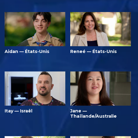
Aidan — États-Unis
Reneé — États-Unis
Itay — Israël
Jane —
Thaïlande/Australie