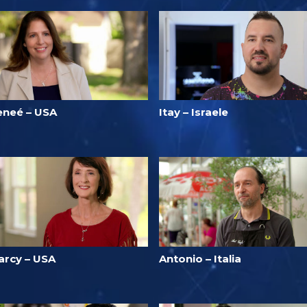
eneé – USA
Itay – Israele
arcy – USA
Antonio – Italia