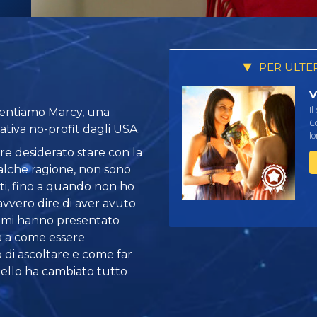
PER ULTE
V
Il
esentiamo Marcy, una
C
ativa no-profit dagli USA.
f
re desiderato stare con la
alche ragione, non sono
etti, fino a quando non ho
vvero dire di aver avuto
o mi hanno presentato
ta a come essere
 di ascoltare e come far
uello ha cambiato tutto