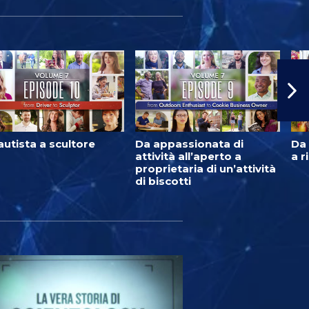
autista a scultore
Da appassionata di
Da 
attività all’aperto a
a r
proprietaria di un’attività
di biscotti