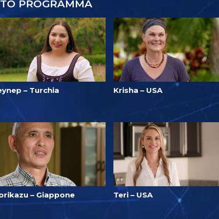
STO PROGRAMMA
eynep – Turchia
Krisha – USA
orikazu – Giappone
Teri – USA