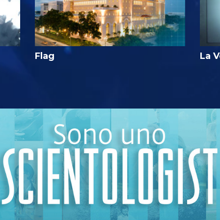
Flag
La V