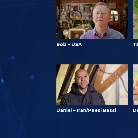
Bob – USA
T
Daniel – Iran/Paesi Bassi
D