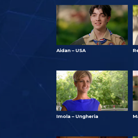
Aidan – USA
R
Imola – Ungheria
M