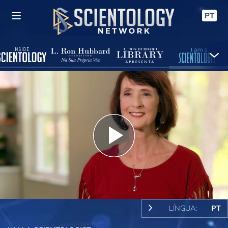
PT
Play
Video
LÍNGUA:
PT