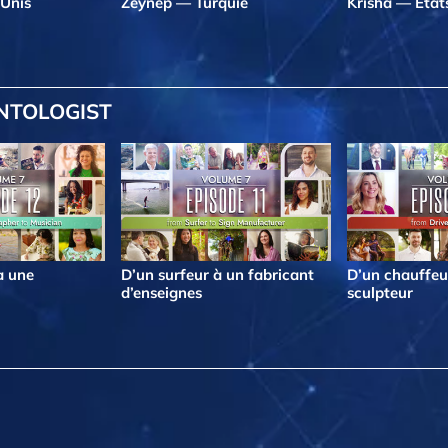
Unis
Zeynep — Turquie
Krisha — État
ENTOLOGIST
à une
D’un surfeur à un fabricant
D’un chauffeu
d’enseignes
sculpteur