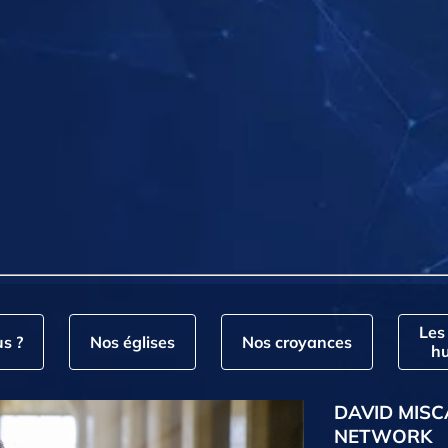
Les
s ?
Nos églises
Nos croyances
hu
DAVID MISC
NETWORK