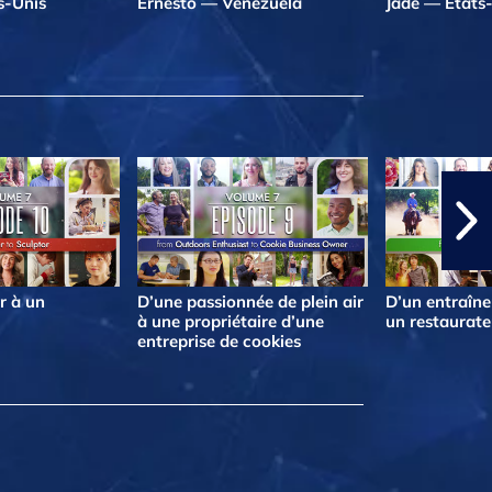
s-Unis
Ernesto — Venezuela
Jade — États
r à un
D’une passionnée de plein air
D’un entraîne
à une propriétaire d’une
un restaurate
entreprise de cookies