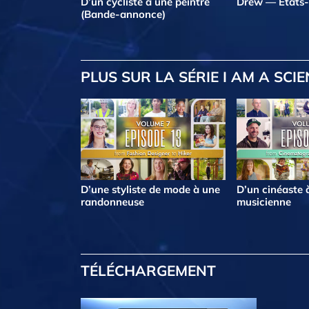
D’un cycliste à une peintre
Drew — États-
(Bande-annonce)
PLUS
SUR LA SÉRIE I AM A SCI
D’une styliste de mode à une
D’un cinéaste 
randonneuse
musicienne
TÉLÉCHARGEMENT