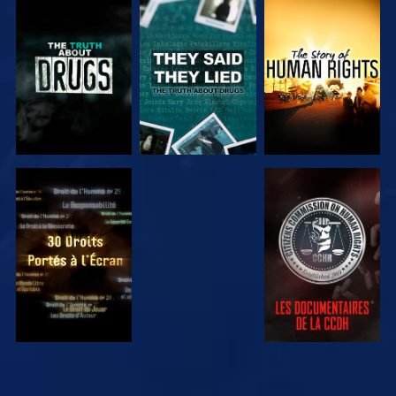
REGARDER
REGARDER
REGARDER
REGARDER
REGARDER
REGARDER