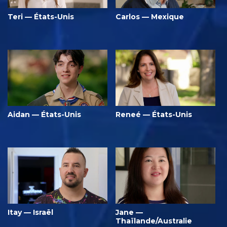
Teri — États-Unis
Carlos — Mexique
Aidan — États-Unis
Reneé — États-Unis
Itay — Israël
Jane —
Thaïlande/Australie