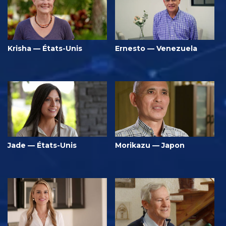
Krisha — États-Unis
Ernesto — Venezuela
Jade — États-Unis
Morikazu — Japon