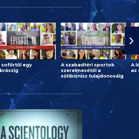
 sofőrtől egy
A szabadtéri sportok
A l
brászig
szerelmesétől a
az
sütibiznisz tulajdonosáig