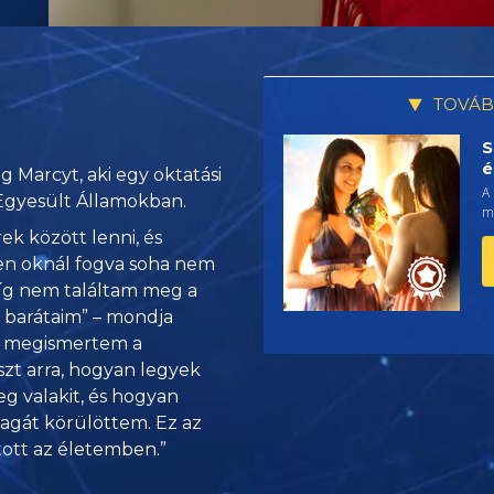
TOVÁB
S
é
g Marcyt, aki egy oktatási
A
 Egyesült Államokban.
me
ek között lenni, és
yen oknál fogva soha nem
amíg nem találtam meg a
 barátaim” – mondja
or megismertem a
szt arra, hogyan legyek
g valakit, és hogyan
magát körülöttem. Ez az
ott az életemben.”