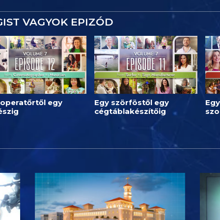
IST VAGYOK EPIZÓD
operatőrtől egy
Egy szörföstől egy
Egy
észig
cégtáblakészítőig
szo