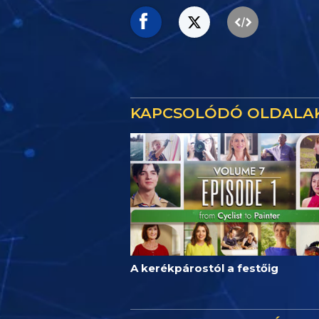
KAPCSOLÓDÓ OLDALA
A kerékpárostól a festőig