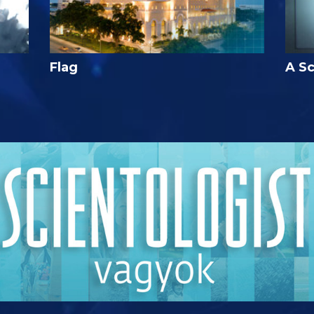
Flag
A Sc