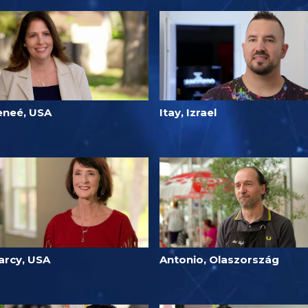
eneé, USA
Itay, Izrael
arcy, USA
Antonio, Olaszország