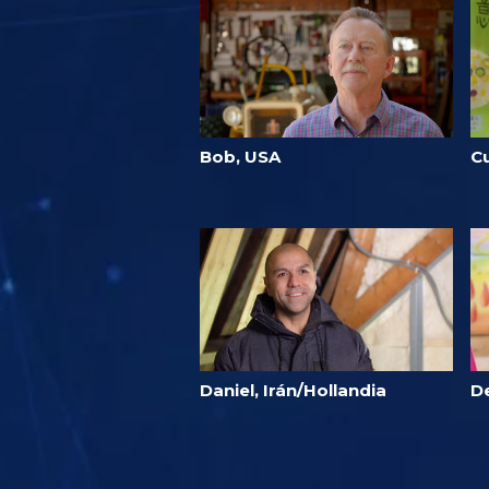
Bob, USA
C
Daniel, Irán/Hollandia
D