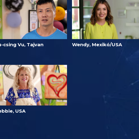
u-csing Vu, Tajvan
Wendy, Mexikó/USA
ebbie, USA