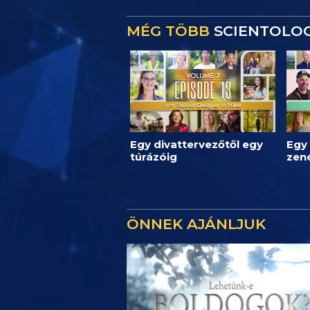
MÉG TÖBB
SCIENTOLOG
Egy divattervezőtől egy
Egy 
túrázóig
zen
ÖNNEK AJÁNLJUK