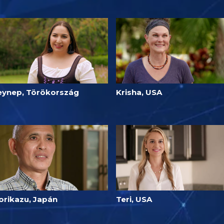
eynep, Törökország
Krisha, USA
orikazu, Japán
Teri, USA