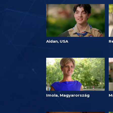
Aidan, USA
R
Imola, Magyarország
M