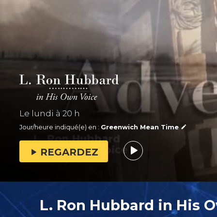
Le lundi à
20 h
Jour/heure indiqué(e) en :
Greenwich Mean Time
REGARDEZ
L. Ron Hubbard in His 