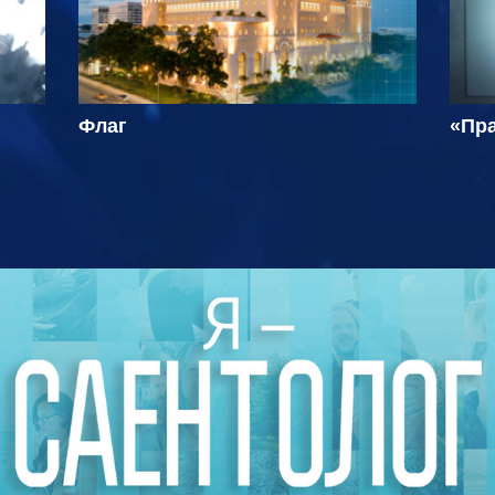
Флаг
«Пра