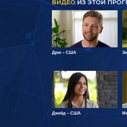
ВИДЕО
ИЗ ЭТОЙ ПРО
Дрю – США
Зе
Джейд – США
М