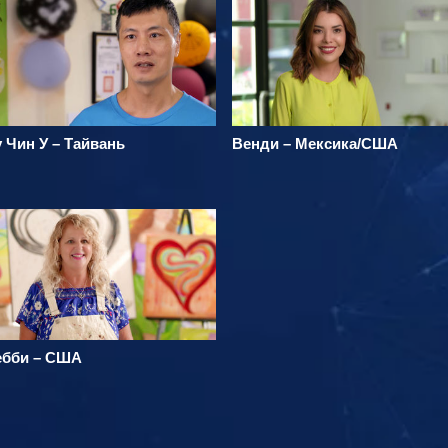
 Чин У – Тайвань
Венди – Мексика/США
ебби – США