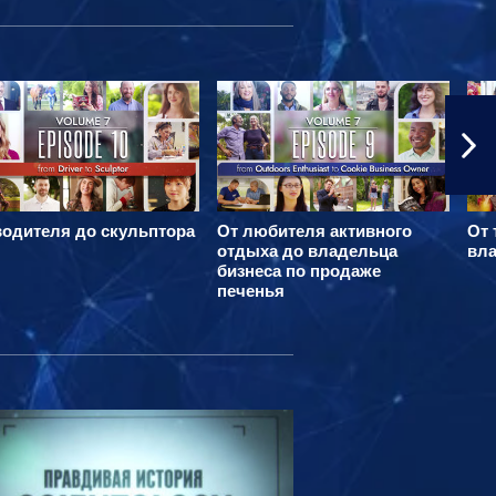
водителя до скульптора
От любителя активного
От 
отдыха до владельца
вла
бизнеса по продаже
печенья