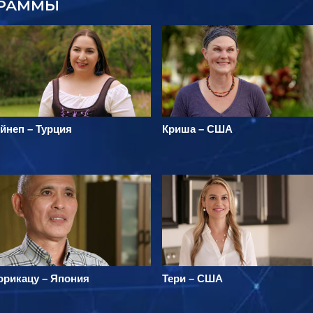
ГРАММЫ
йнеп – Турция
Криша – США
орикацу – Япония
Тери – США