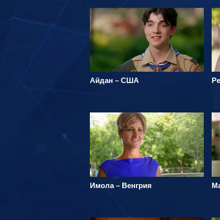
Айдан – США
Р
Имола – Венгрия
М