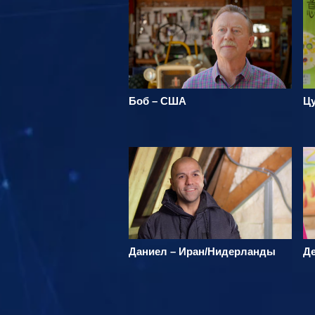
Боб – США
Цу
Даниел – Иран/Нидерланды
Д