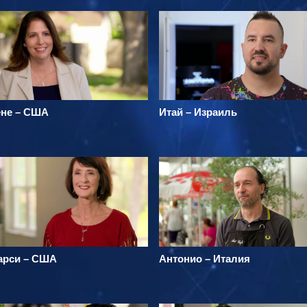
ене – США
Итай – Израиль
арси – США
Антонио – Италия