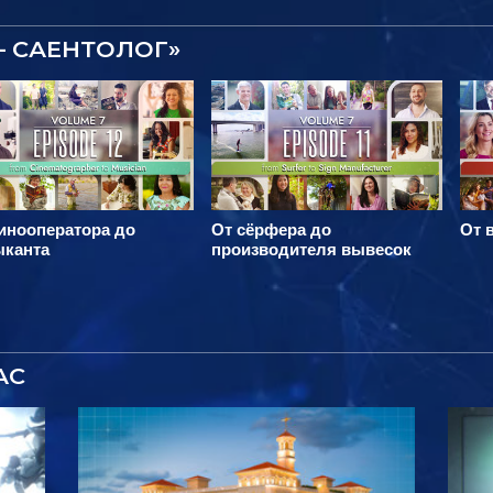
– САЕНТОЛОГ»
инооператора до
От сёрфера до
От 
ыканта
производителя вывесок
АС