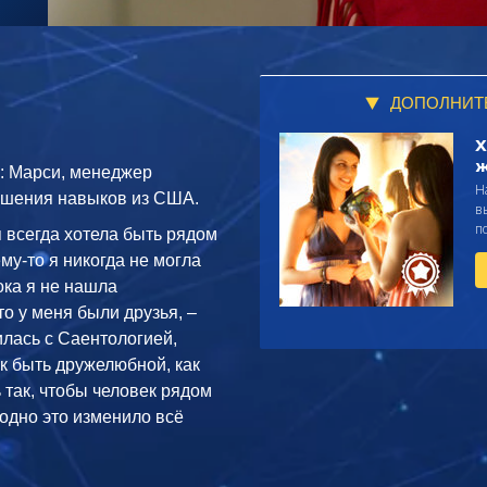
ДОПОЛНИТ
Х
ж
ь: Марси, менеджер
Н
ышения навыков из США.
в
п
 всегда хотела быть рядом
му-то я никогда не могла
ока я не нашла
то у меня были друзья, –
илась с Саентологией,
ак быть дружелюбной, как
ь так, чтобы человек рядом
одно это изменило всё