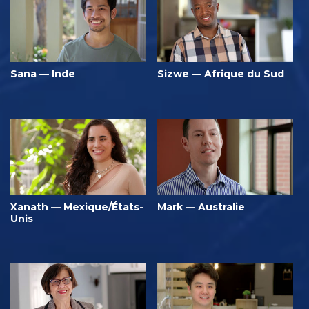
Sana — Inde
Sizwe — Afrique du Sud
Xanath — Mexique/États-
Mark — Australie
Unis