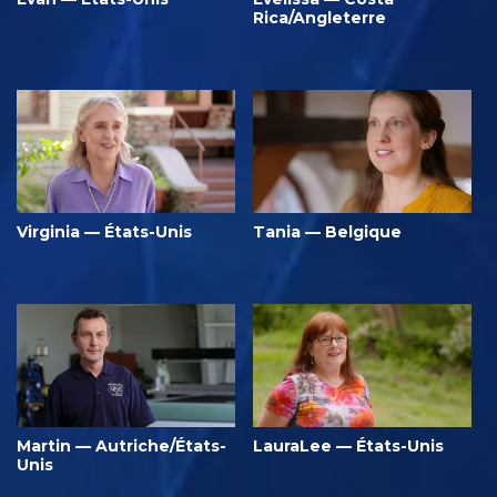
Rica/Angleterre
Virginia — États-Unis
Tania — Belgique
Martin — Autriche/États-
LauraLee — États-Unis
Unis