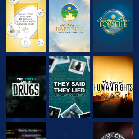
REGARDER
REGARDER
REGARDER
REGARDER
REGARDER
REGARDER