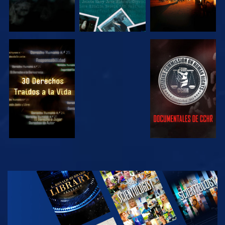
VE
VE
VE
VE
EXPLORA LAS
SERIES