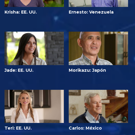
Krisha: EE. UU.
Ernesto: Venezuela
Jade: EE. UU.
Morikazu: Japón
Teri: EE. UU.
Carlos: México