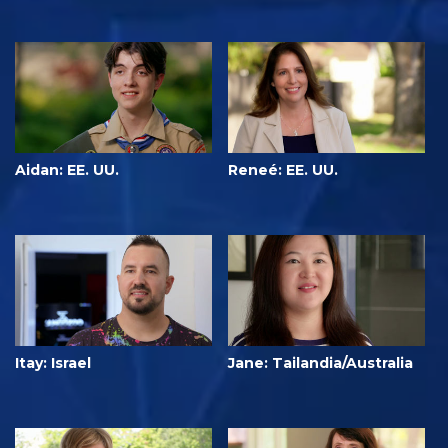
Aidan: EE. UU.
Reneé: EE. UU.
Itay: Israel
Jane: Tailandia/Australia