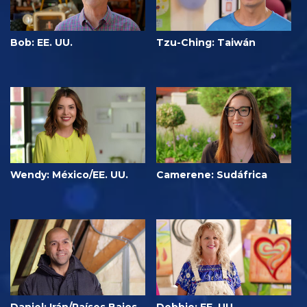
Bob: EE. UU.
Tzu-Ching: Taiwán
Wendy: México/EE. UU.
Camerene: Sudáfrica