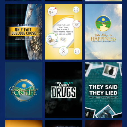
REGARDER
REGARDER
REGARDER
REGARDER
REGARDER
REGARDER