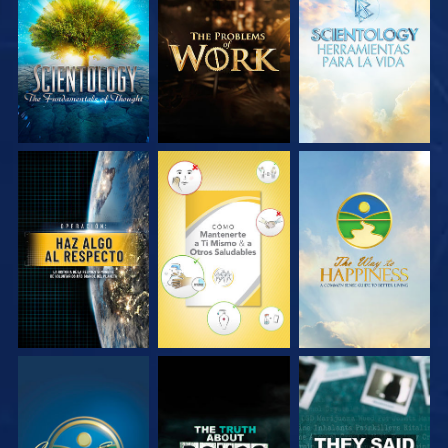
EXPLORA LAS
EXPLORA LAS
EXPLORA LAS
SERIES
SERIES
SERIES
VE
VE
VE
VE
VE
VE