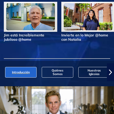
Jim está Increíblemente
Invierte en lo Mejor @home
Jubiloso @home
con Natalia
Quiénes
Nuestras
Introducción
Somos
Iglesias