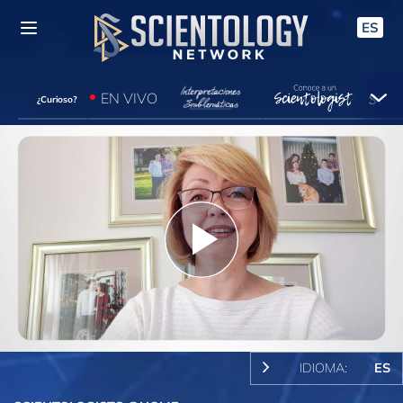
ES
EN VIVO
¿Curioso?
Play
Video
IDIOMA:
ES