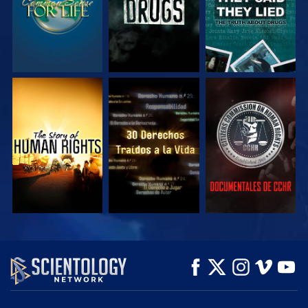
VE
VE
VE
VE
VE
EXPLORA LAS
SERIES