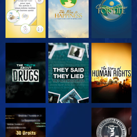
REGARDER
REGARDER
REGARDER
REGARDER
REGARDER
REGARDER