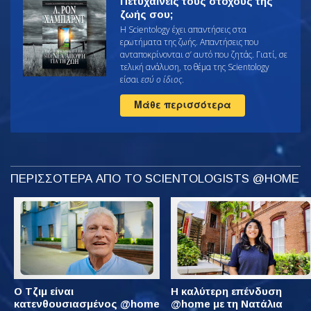
Πετυχαίνεις τους στόχους της
ζωής σου;
Η Scientology έχει απαντήσεις στα
ερωτήματα της ζωής. Απαντήσεις που
ανταποκρίνονται σ’ αυτό που ζητάς. Γιατί, σε
τελική ανάλυση, το θέμα της Scientology
είσαι
εσύ ο ίδιος
.
Μάθε περισσότερα
ΠΕΡΙΣΣΟΤΕΡΑ ΑΠΟ ΤΟ SCIENTOLOGISTS @HOME
Ο Τζιμ είναι
Η καλύτερη επένδυση
κατενθουσιασμένος @home
@home με τη Νατάλια