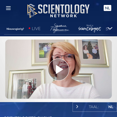
NL
LIVE
Nieuwsgierig?
Play
Video
TAAL:
NL