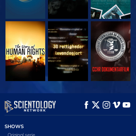
SE
SE
SE
SE
SE
UDFORSK SERIEN
SHOWS
Original serie