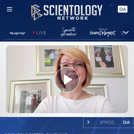
DA
LIVE
Nysgerrig?
Play
Video
SPROG:
DA