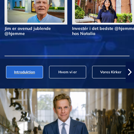
Jim er ovenud jublende
Investér i det bedste @hjemm
@hjemme
hos Natalia
Introduktion
Hvem vi er
Vores Kirker