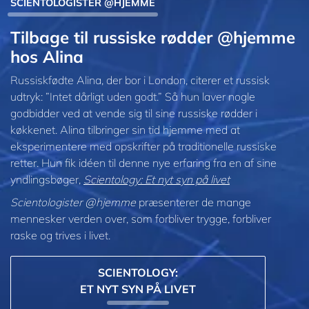
SCIENTOLOGISTER @HJEMME
Tilbage til russiske rødder @hjemme
hos Alina
Russiskfødte Alina, der bor i London, citerer et russisk
udtryk: ”Intet dårligt uden godt.” Så hun laver nogle
godbidder ved at vende sig til sine russiske rødder i
køkkenet. Alina tilbringer sin tid hjemme med at
eksperimentere med opskrifter på traditionelle russiske
retter. Hun fik idéen til denne nye erfaring fra en af sine
yndlingsbøger,
Scientology: Et nyt syn på livet
Scientologister @hjemme
præsenterer de mange
mennesker verden over, som forbliver trygge, forbliver
raske og trives i livet.
SCIENTOLOGY:
ET NYT SYN PÅ LIVET