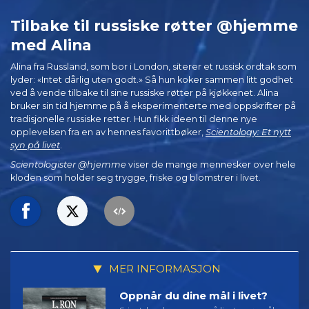
Tilbake til russiske røtter @hjemme
med Alina
Alina fra Russland, som bor i London, siterer et russisk ordtak som
lyder: «Intet dårlig uten godt.» Så hun koker sammen litt godhet
ved å vende tilbake til sine russiske røtter på kjøkkenet. Alina
bruker sin tid hjemme på å eksperimenterte med oppskrifter på
tradisjonelle russiske retter. Hun fikk ideen til denne nye
opplevelsen fra en av hennes favorittbøker,
Scientology: Et nytt
syn på livet
.
Scientologister @hjemme
viser de mange mennesker over hele
kloden som holder seg trygge, friske og blomstrer i livet.
MER INFORMASJON
Oppnår du dine mål i livet?