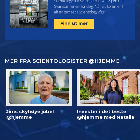
Scientology har svarene på livets spørsmål.
Svar som virker for deg. Når alt kommer til
alt er temaet i Scientology
deg
.
Finn ut mer
MER FRA SCIENTOLOGISTER @HJEMME
Jims skyhøye jubel
Invester i det beste
@hjemme
@hjemme med Natalia