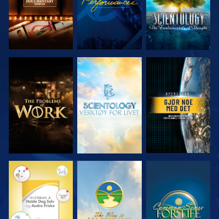
UTFORSK
UTFORSK
SE
SERIEN
SERIEN
SE
SE
SE