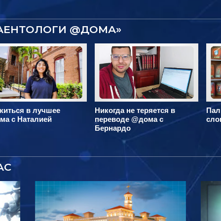
САЕНТОЛОГИ @ДОМА»
житься в лучшее
Никогда не теряется в
Пал
ма с Наталией
переводе @дома с
сло
Бернардо
АС