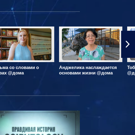
ьма со словами о
Анджелика наслаждается
Тоб
вах @дома
основами жизни @дома
@д