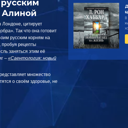
 русским
Д
 Алиной
ц
В
ж
 Лондоне, цитирует
х
обра». Так что она готовит
воим русским корням на
, пробуя рецепты
сль заняться этим её
иг –
«Саентология: новый
редставляет множество
тятся о своём здоровье, не