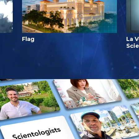
Flag
La V
Sci