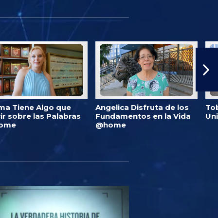
ma Tiene Algo que
Angelica Disfruta de los
Tob
ir sobre las Palabras
Fundamentos en la Vida
Un
ome
@home