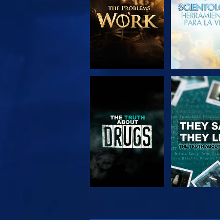
VE
VE