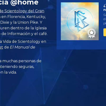
ncia @home
¿
n
 de Scientology del Gran
G
a en Florencia, Kentucky,
di
Dixie y la Union Pike. Y
pl
uren dentro de la Iglesia
 de Información y el café.
a Vida de Scientology en
et
de
El Manual de
a muchas personas de
teniendo seguras,
 la vida.