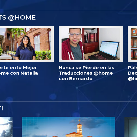
STS @HOME
erte en lo Mejor
Nunca se Pierde en las
Pál
me con Natalia
Traducciones @home
Dec
con Bernardo
@h
I