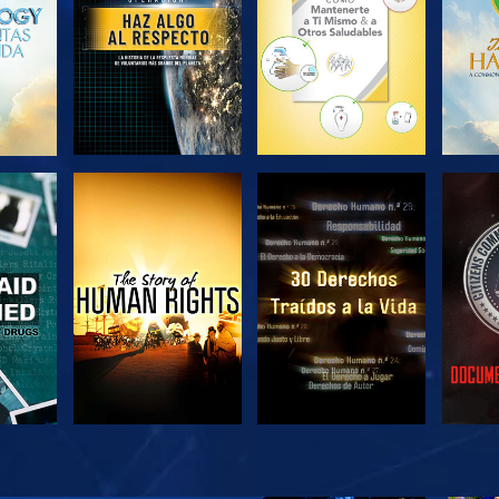
VE
VE