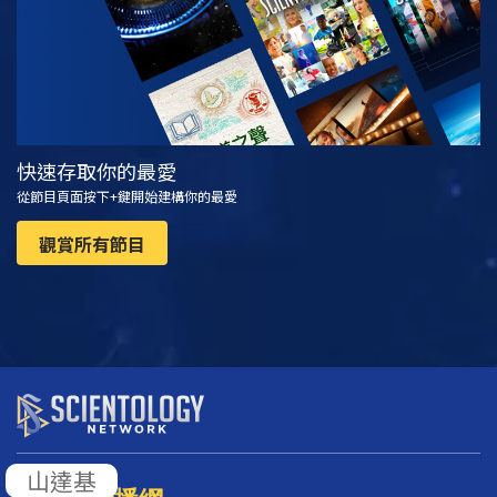
快速存取你的最愛
從節目頁面按下+鍵開始建構你的最愛
觀賞所有節目