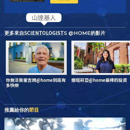
SCIENTOLOGIST
更多來自
S @HOME的影片
你無法衡量吉姆@home到底有
娜塔莉亞@home最棒的投資
多快樂
節目
推薦給你的