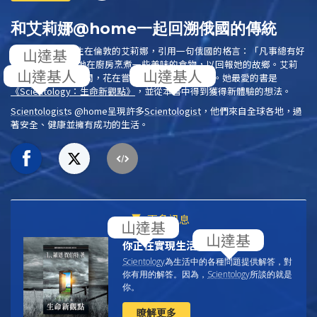
和艾莉娜@home一起回溯俄國的傳統
在俄國出生，現住在倫敦的艾莉娜，引用一句俄國的格言：「凡事總有好
的一面。」 所以她在廚房烹煮一些美味的食物，以回報她的故鄉。艾莉
娜把待在家中的時間，花在嘗試傳統的俄國食譜上。她最愛的書是
《
Scientology
：生命新觀點》
，並從本書中得到獲得新體驗的想法。
Scientologist
s @home
呈現許多
Scientologist
，他們來自全球各地，過
著安全、健康並擁有成功的生活。
更多訊息
你正在實現生活中的目標嗎？
Scientology
為生活中的各種問題提供解答，對
你有用的解答。因為，
Scientology
所談的就是
你
。
瞭解更多